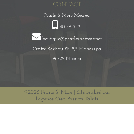
CONTACT
Pearls & More Moorea
40 56 31 31
boutique@pearlsandmore.net
Centre Raehau PK 5,5 Maharepa
98729 Moorea
©2026 Pearls & More | Site réalisé par
l'agence
Crea Passion Tahiti