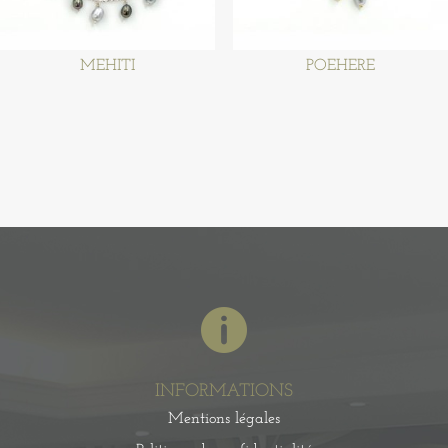
MEHITI
POEHERE

INFORMATIONS
Mentions légales