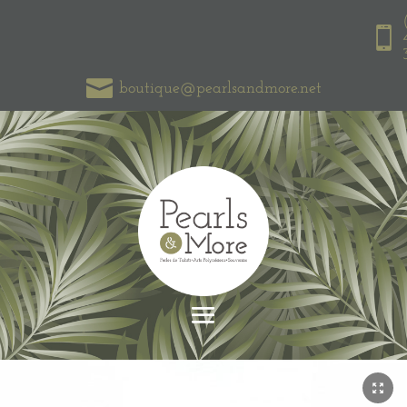


boutique@pearlsandmore.net